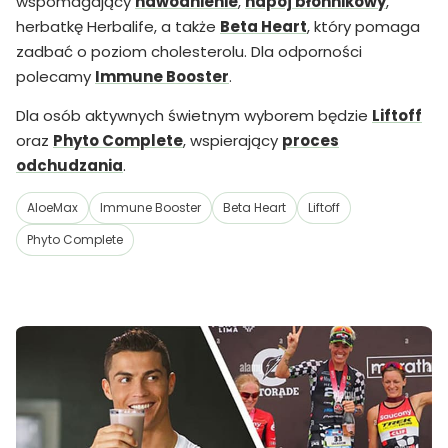
wspomagający
nawodnienie
,
napój błonnikowy
,
herbatkę Herbalife, a także
Beta Heart
, który pomaga
zadbać o poziom cholesterolu. Dla odporności
polecamy
Immune Booster
.
Dla osób aktywnych świetnym wyborem będzie
Liftoff
oraz
Phyto Complete
, wspierający
proces
odchudzania
.
AloeMax
Immune Booster
Beta Heart
Liftoff
Phyto Complete