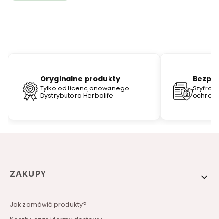
Linki w stopce
ZAKUPY
Jak zamówić produkty?