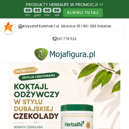
PRODUKTY HERBALIFE W PROMOCJI >>
00
:
00
:
00
:
00
KLIKNIJ TUTAJ
dni
godz
min
sek
Krzysztof Karliński | ul. Głuszca 25 | 80-283 Gdańsk
501 778 522