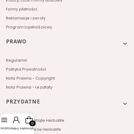
Koszty, czas i formy dostawy
Formy płatności
Reklamacje i zwroty
Program Lojalnościowy
PRAWO
Regulamin
Polityka Prywatności
Nota Prawna - Copyright
Nota Prawna - rezultaty
PRZYDATNE
Produkty w koszyku: 0. Zobacz szczegóły
Przepisy na koktajle Herbalife
SKLEP
Zaloguj się
Koszyk
Przepisy kulinarne Herbalife