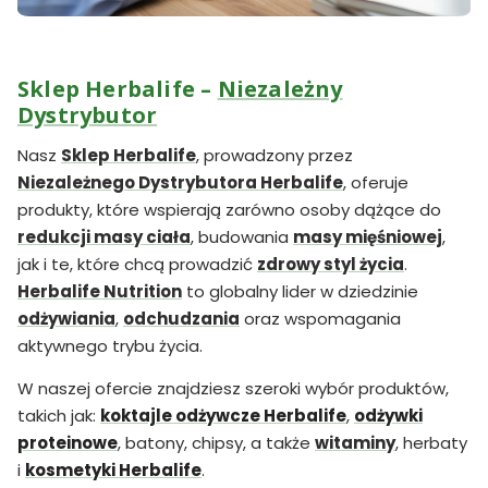
Sklep Herbalife –
Niezależny
Dystrybutor
Nasz
Sklep Herbalife
, prowadzony przez
Niezależnego Dystrybutora Herbalife
, oferuje
produkty, które wspierają zarówno osoby dążące do
redukcji masy ciała
, budowania
masy mięśniowej
,
jak i te, które chcą prowadzić
zdrowy styl życia
.
Herbalife Nutrition
to globalny lider w dziedzinie
odżywiania
,
odchudzania
oraz wspomagania
aktywnego trybu życia.
W naszej ofercie znajdziesz szeroki wybór produktów,
takich jak:
koktajle odżywcze Herbalife
,
odżywki
proteinowe
, batony, chipsy, a także
witaminy
, herbaty
i
kosmetyki Herbalife
.