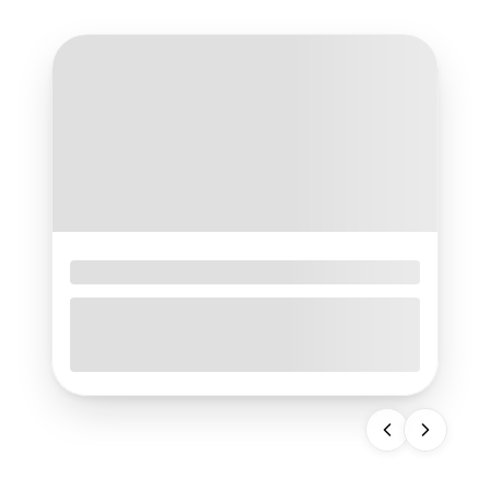
BIONIQ GO, spersonalizowana
suplementacja Herbalife
BIONIQ GO to nowoczesna, spersonalizowana
suplementacja Herbalife tworzona na podstawie
Oceny Wellness. Dowiedz się, jak działa
indywidualnie dobrana formuła, dlaczego różni
się od tradycyjnych suplementów i jak zamówić
produkt dopasowany do własnych potrzeb.