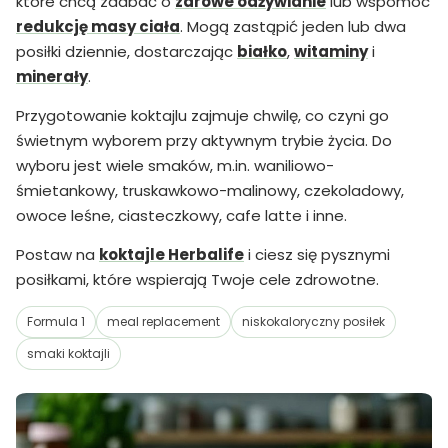
które chcą zadbać o
zdrowe odżywianie
lub wspomóc
redukcję masy ciała
. Mogą zastąpić jeden lub dwa
posiłki dziennie, dostarczając
białko
,
witaminy
i
minerały
.
Przygotowanie koktajlu zajmuje chwilę, co czyni go
świetnym wyborem przy aktywnym trybie życia. Do
wyboru jest wiele smaków, m.in. waniliowo-
śmietankowy, truskawkowo-malinowy, czekoladowy,
owoce leśne, ciasteczkowy, cafe latte i inne.
Postaw na
koktajle Herbalife
i ciesz się pysznymi
posiłkami, które wspierają Twoje cele zdrowotne.
Formula 1
meal replacement
niskokaloryczny posiłek
smaki koktajli