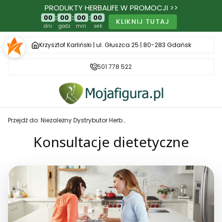
PRODUKTY HERBALIFE W PROMOCJI >>
00
:
00
:
00
:
00
KLIKNIJ TUTAJ
dni
godz
min
sek
Krzysztof Karliński | ul. Głuszca 25 | 80-283 Gdańsk
501 778 522
Przejdź do:
Niezależny Dystrybutor Herbalife - MojaFigura.pl
Konsultacje dietetyczne