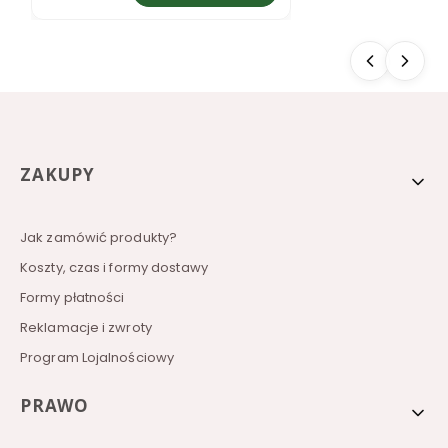
b
a
t
k
a
r
o
z
p
u
Linki w stopce
ZAKUPY
s
z
c
z
Jak zamówić produkty?
a
l
Koszty, czas i formy dostawy
n
Formy płatności
a
H
Reklamacje i zwroty
e
r
Program Lojalnościowy
b
a
l
PRAWO
i
f