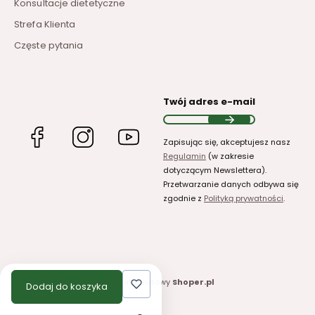
Konsultacje dietetyczne
Strefa Klienta
Częste pytania
Twój adres e-mail
(Otwiera
(Otwiera
(Otwiera
Zapisując się, akceptujesz nasz
się
się
się
Regulamin
(w zakresie
w
w
w
dotyczącym Newslettera).
nowej
nowej
nowej
Przetwarzanie danych odbywa się
karcie)
karcie)
karcie)
zgodnie z
Polityką prywatności
.
Sklep internetowy
Shoper.pl
Dodaj do koszyka