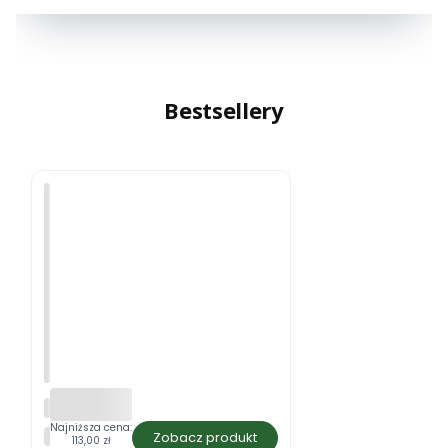
Bestsellery
H
e
Najniższa cena:
HERBALIFE
Zobacz produkt
r
113,00 zł