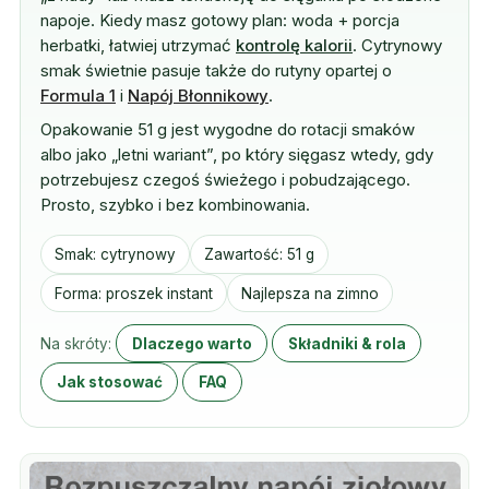
napoje. Kiedy masz gotowy plan: woda + porcja
herbatki, łatwiej utrzymać
kontrolę kalorii
. Cytrynowy
smak świetnie pasuje także do rutyny opartej o
Formula 1
i
Napój Błonnikowy
.
Opakowanie 51 g jest wygodne do rotacji smaków
albo jako „letni wariant”, po który sięgasz wtedy, gdy
potrzebujesz czegoś świeżego i pobudzającego.
Prosto, szybko i bez kombinowania.
Smak: cytrynowy
Zawartość: 51 g
Forma: proszek instant
Najlepsza na zimno
Na skróty:
Dlaczego warto
Składniki & rola
Jak stosować
FAQ