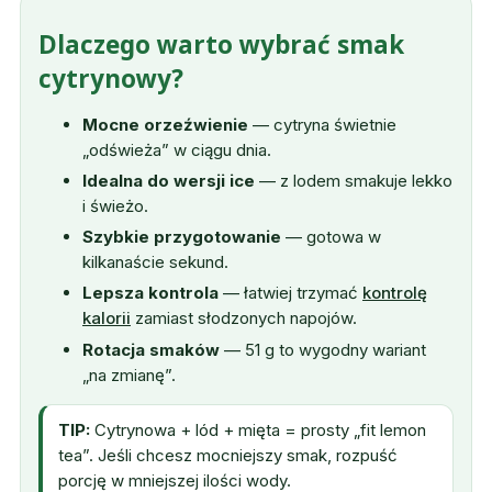
Dlaczego warto wybrać smak
cytrynowy?
Mocne orzeźwienie
— cytryna świetnie
„odświeża” w ciągu dnia.
Idealna do wersji ice
— z lodem smakuje lekko
i świeżo.
Szybkie przygotowanie
— gotowa w
kilkanaście sekund.
Lepsza kontrola
— łatwiej trzymać
kontrolę
kalorii
zamiast słodzonych napojów.
Rotacja smaków
— 51 g to wygodny wariant
„na zmianę”.
TIP:
Cytrynowa + lód + mięta = prosty „fit lemon
tea”. Jeśli chcesz mocniejszy smak, rozpuść
porcję w mniejszej ilości wody.