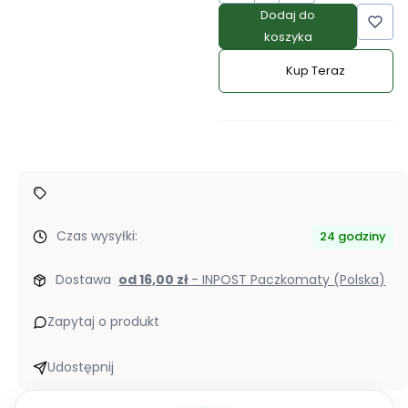
Dodaj do
koszyka
Kup Teraz
Szybki
zakup
dla
produktu
Herbatka
rozpuszczalna
Herbalife
–
Czas wysyłki:
24 godziny
smak
cytrynowy
Dostawa
od 16,00 zł
- INPOST Paczkomaty (Polska)
51g
Zapytaj o produkt
Udostępnij