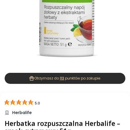
Otrzymasz do
113
punktów po zakupie.
5.0
Herbalife
Herbatka rozpuszczalna Herbalife –