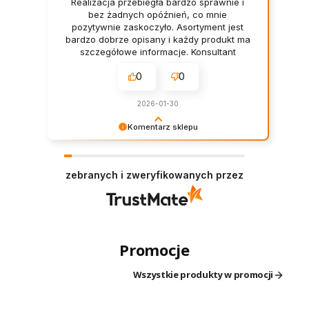
Realizacja przebiegła bardzo sprawnie i
bez żadnych opóźnień, co mnie
pozytywnie zaskoczyło. Asortyment jest
bardzo dobrze opisany i każdy produkt ma
szczegółowe informacje. Konsultant
doradził mi najlepszy program Herbalife i
0
0
wszystko wytłumaczył krok po kroku.
2026-01-30
Komentarz sklepu
Dziękujemy za pozostawienie nam tak dobrej
opinii. Naszym priorytetem jest satysfakcja
klienta i Twoja recenzja potwierdza nasze
zebranych i zweryfikowanych przez
wysiłki - dziękujemy raz jeszcze i mamy nadzieję
- do szybkiego zobaczenia!
Promocje
Wszystkie produkty w promocji