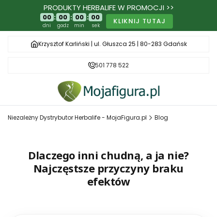
PRODUKTY HERBALIFE W PROMOCJI >>
00
:
00
:
00
:
00
KLIKNIJ TUTAJ
dni
godz
min
sek
Krzysztof Karliński | ul. Głuszca 25 | 80-283 Gdańsk
501 778 522
Niezależny Dystrybutor Herbalife - MojaFigura.pl
Blog
Dlaczego inni chudną, a ja nie?
Najczęstsze przyczyny braku
efektów