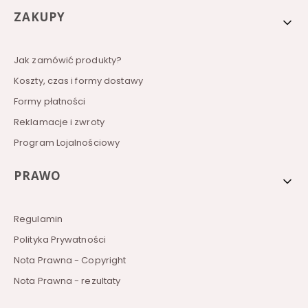
a
Linki w stopce
ZAKUPY
l
i
f
e
Jak zamówić produkty?
5
5
Koszty, czas i formy dostawy
0
g
Formy płatności
Reklamacje i zwroty
Program Lojalnościowy
PRAWO
Regulamin
Polityka Prywatności
Nota Prawna - Copyright
Nota Prawna - rezultaty