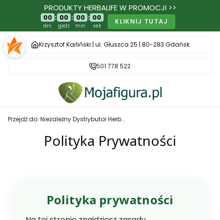
PRODUKTY HERBALIFE W PROMOCJI >>
00
:
00
:
00
:
00
KLIKNIJ TUTAJ
dni
godz
min
sek
Krzysztof Karliński | ul. Głuszca 25 | 80-283 Gdańsk
501 778 522
Przejdź do:
Niezależny Dystrybutor Herbalife - MojaFigura.pl
Polityka Prywatności
Polityka prywatności
Na tej stronie znajdziesz zasady