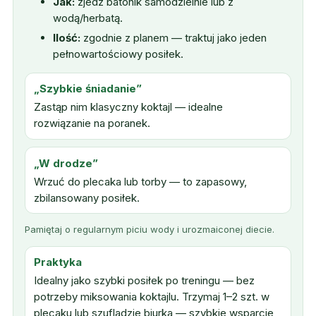
Jak:
zjedz batonik samodzielnie lub z
wodą/herbatą.
Ilość:
zgodnie z planem — traktuj jako jeden
pełnowartościowy posiłek.
„Szybkie śniadanie”
Zastąp nim klasyczny koktajl — idealne
rozwiązanie na poranek.
„W drodze”
Wrzuć do plecaka lub torby — to zapasowy,
zbilansowany posiłek.
Pamiętaj o regularnym piciu wody i urozmaiconej diecie.
Praktyka
Idealny jako szybki posiłek po treningu — bez
potrzeby miksowania koktajlu. Trzymaj 1–2 szt. w
plecaku lub szufladzie biurka — szybkie wsparcie,