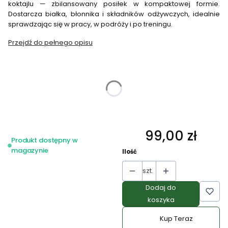
koktajlu — zbilansowany posiłek w kompaktowej formie.
Dostarcza białka, błonnika i składników odżywczych, idealnie
sprawdzając się w pracy, w podróży i po treningu.
Przejdź do pełnego opisu
Wybierz wariant produktu:
Poszczególne warianty mogą różnić się ceną
*
wybierz smak
Wybierz
99,00 zł
Cena
Produkt dostępny w
magazynie
Ilość
szt.
Dodaj do
koszyka
Kup Teraz
Szybki