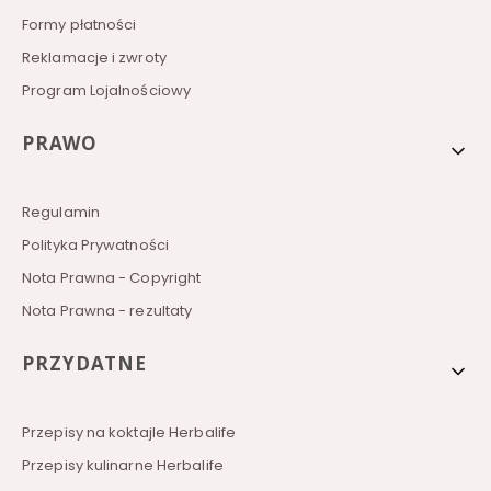
n
Formy płatności
a
H
Reklamacje i zwroty
e
r
Program Lojalnościowy
b
a
l
PRAWO
i
f
e
Regulamin
Polityka Prywatności
Nota Prawna - Copyright
Nota Prawna - rezultaty
PRZYDATNE
Przepisy na koktajle Herbalife
Przepisy kulinarne Herbalife