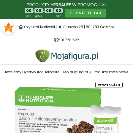
PRODUKTY HERBALIFE W PROMOCJI >>
00
:
00
:
00
:
00
KLIKNIJ TUTAJ
dni
godz
min
sek
Krzysztof Karliński | ul. Głuszca 25 | 80-283 Gdańsk
501 778 522
Niezależny Dystrybutor Herbalife - MojaFigura.pl
Produkty Proteinowe
WYSYŁKA 24H