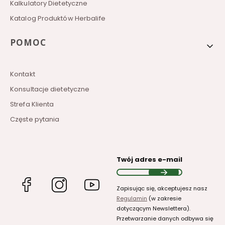
Kalkulatory Dietetyczne
Katalog Produktów Herbalife
POMOC
Kontakt
Konsultacje dietetyczne
Strefa Klienta
Częste pytania
Twój adres e-mail
(Otwiera
(Otwiera
(Otwiera
Zapisując się, akceptujesz nasz
się
się
się
Regulamin
(w zakresie
w
w
w
dotyczącym Newslettera).
nowej
nowej
nowej
Przetwarzanie danych odbywa się