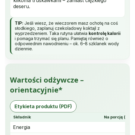
kilkoma truskawkami – zamiast ciężkiego
deseru.
TIP:
Jeśli wiesz, że wieczorem masz ochotę na coś
słodkiego, zaplanuj czekoladowy koktajl z
wyprzedzeniem. Taka rutyna ułatwia
kontrolę kalorii
i pomaga trzymać się planu. Pamiętaj również o
odpowiednim nawodnieniu – ok. 6–8 szklanek wody
dziennie.
Wartości odżywcze –
orientacyjnie*
Etykieta produktu (PDF)
Składnik
Na porcję (z ml
Energia
≈ 