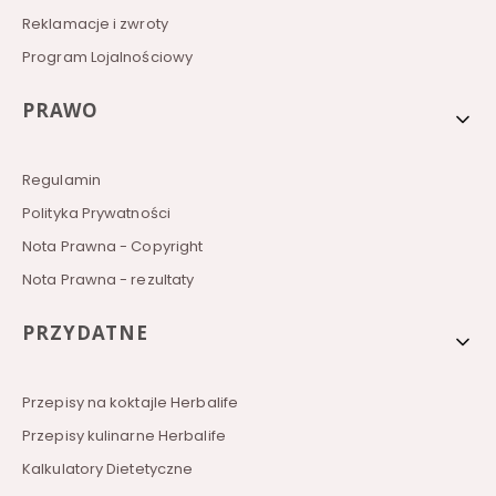
H
Reklamacje i zwroty
e
r
Program Lojalnościowy
b
a
l
PRAWO
i
f
e
Regulamin
Polityka Prywatności
Nota Prawna - Copyright
Nota Prawna - rezultaty
PRZYDATNE
Przepisy na koktajle Herbalife
Przepisy kulinarne Herbalife
Kalkulatory Dietetyczne