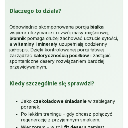
Dlaczego to działa?
Odpowiednio skomponowana porcja
białka
wspiera utrzymanie i rozwój masy mięśniowej,
błonnik
pomaga dłużej zachować uczucie sytości,
a
witaminy i minerały
uzupełniają codzienny
jadłospis. Dzięki kontrolowanej porcji łatwiej
zarządzać
kalorycznością posiłków
i zastąpić
spontaniczne desery rozwiązaniem bardziej
przewidywalnym.
Kiedy szczególnie się sprawdzi?
Jako
czekoladowe śniadanie
w zabiegany
poranek.
Po lekkim treningu – gdy chcesz połączyć
regenerację z przyjemnym smakiem.
Wieczorem – w roli
fit deseru
zamiast