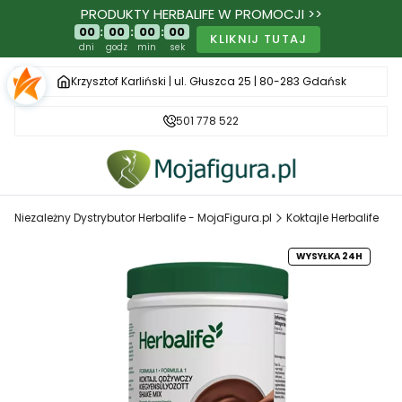
PRODUKTY HERBALIFE W PROMOCJI >>
00
:
00
:
00
:
00
KLIKNIJ TUTAJ
dni
godz
min
sek
Krzysztof Karliński | ul. Głuszca 25 | 80-283 Gdańsk
501 778 522
Niezależny Dystrybutor Herbalife - MojaFigura.pl
Koktajle Herbalife
WYSYŁKA 24H