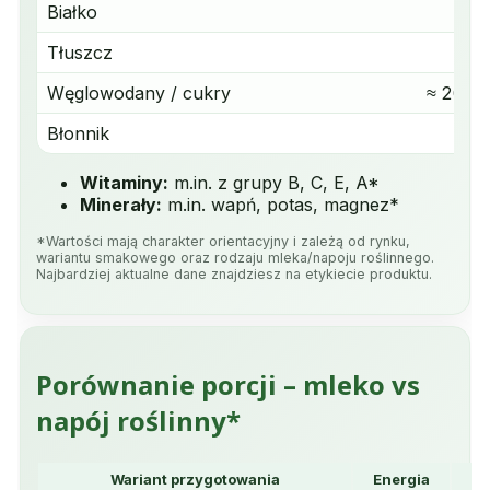
Białko
Tłuszcz
Węglowodany / cukry
≈ 20–25
Błonnik
Witaminy:
m.in. z grupy B, C, E, A*
Minerały:
m.in. wapń, potas, magnez*
*Wartości mają charakter orientacyjny i zależą od rynku,
wariantu smakowego oraz rodzaju mleka/napoju roślinnego.
Najbardziej aktualne dane znajdziesz na etykiecie produktu.
Porównanie porcji – mleko vs
napój roślinny*
Wariant przygotowania
Energia
B