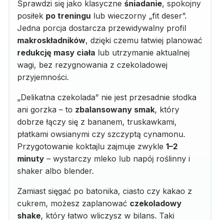
Sprawdzi się jako klasyczne
śniadanie
, spokojny
posiłek
po treningu
lub wieczorny „fit deser”.
Jedna porcja dostarcza przewidywalny profil
makroskładników
, dzięki czemu łatwiej planować
redukcję masy ciała
lub utrzymanie aktualnej
wagi, bez rezygnowania z czekoladowej
przyjemności.
„Delikatna czekolada” nie jest przesadnie słodka
ani gorzka – to
zbalansowany smak
, który
dobrze łączy się z bananem, truskawkami,
płatkami owsianymi czy szczyptą cynamonu.
Przygotowanie koktajlu zajmuje zwykle
1–2
minuty
– wystarczy mleko lub napój roślinny i
shaker albo blender.
Zamiast sięgać po batonika, ciasto czy kakao z
cukrem, możesz zaplanować
czekoladowy
shake
, który łatwo wliczysz w bilans. Taki