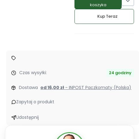
koszyka
Kup Teraz
Szybki
zakup
dla
produktu
Koktajl
Herbalife
Formula
1
Czas wysyłki:
24 godziny
–
delikatna
Dostawa
od 16,00 zł
- INPOST Paczkomaty (Polska)
czekolada
550
Zapytaj o produkt
g
Udostępnij