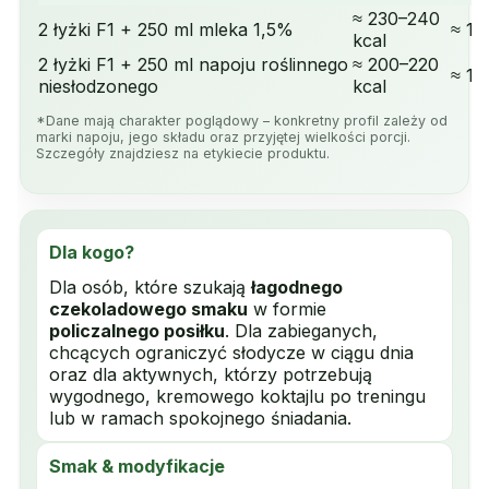
≈ 230–240
2 łyżki F1 + 250 ml mleka 1,5%
≈ 18
kcal
2 łyżki F1 + 250 ml napoju roślinnego
≈ 200–220
≈ 15
niesłodzonego
kcal
*Dane mają charakter poglądowy – konkretny profil zależy od
marki napoju, jego składu oraz przyjętej wielkości porcji.
Szczegóły znajdziesz na etykiecie produktu.
Dla kogo?
Dla osób, które szukają
łagodnego
czekoladowego smaku
w formie
policzalnego posiłku
. Dla zabieganych,
chcących ograniczyć słodycze w ciągu dnia
oraz dla aktywnych, którzy potrzebują
wygodnego, kremowego koktajlu po treningu
lub w ramach spokojnego śniadania.
Smak & modyfikacje