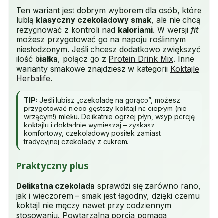
Ten wariant jest dobrym wyborem dla osób, które
lubią
klasyczny czekoladowy smak
, ale nie chcą
rezygnować z kontroli nad
kaloriami
. W wersji
fit
możesz przygotować go na napoju roślinnym
niesłodzonym. Jeśli chcesz dodatkowo zwiększyć
ilość
białka
, połącz go z
Protein Drink Mix
. Inne
warianty smakowe znajdziesz w kategorii
Koktajle
Herbalife
.
TIP:
Jeśli lubisz „czekoladę na gorąco”, możesz
przygotować nieco gęstszy koktajl na ciepłym (nie
wrzącym!) mleku. Delikatnie ogrzej płyn, wsyp porcję
koktajlu i dokładnie wymieszaj – zyskasz
komfortowy, czekoladowy posiłek zamiast
tradycyjnej czekolady z cukrem.
Praktyczny plus
Delikatna czekolada
sprawdzi się zarówno rano,
jak i wieczorem – smak jest łagodny, dzięki czemu
koktajl nie męczy nawet przy codziennym
stosowaniu. Powtarzalna porcja pomaga