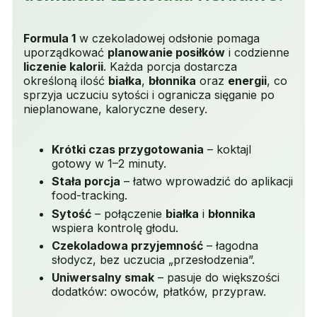
Formula 1
w czekoladowej odsłonie pomaga
uporządkować
planowanie posiłków
i codzienne
liczenie kalorii
. Każda porcja dostarcza
określoną ilość
białka
,
błonnika
oraz
energii
, co
sprzyja uczuciu sytości i ogranicza sięganie po
nieplanowane, kaloryczne desery.
Krótki czas przygotowania
– koktajl
gotowy w 1–2 minuty.
Stała porcja
– łatwo wprowadzić do aplikacji
food-tracking.
Sytość
– połączenie
białka
i
błonnika
wspiera kontrolę głodu.
Czekoladowa przyjemność
– łagodna
słodycz, bez uczucia „przesłodzenia”.
Uniwersalny smak
– pasuje do większości
dodatków: owoców, płatków, przypraw.