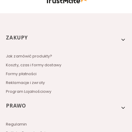
- do szybkiego zobaczenia!
Linki w stopce
ZAKUPY
Jak zamówić produkty?
Koszty, czas i formy dostawy
Formy płatności
Reklamacje i zwroty
Program Lojalnościowy
PRAWO
Regulamin