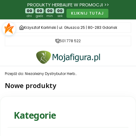
PRODUKTY HERBALIFE W PROMOCJI >>
00
:
00
:
00
:
00
KLIKNIJ TUTAJ
dni
godz
min
sek
Krzysztof Karliński | ul. Głuszca 25 | 80-283 Gdańsk
501 778 522
Przejdź do:
Niezależny Dystrybutor Herbalife - MojaFigura.pl
Nowe produkty
Kategorie