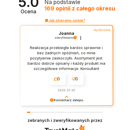
5.0
Na podstawie
p
169
opinii
z całego okresu
u
Ocena
s
z
Jak zbieramy opinie?
c
z
wyróżniona
a
Joanna
l
zweryfikowano
n
a
Realizacja przebiegła bardzo sprawnie i
H
bez żadnych opóźnień, co mnie
e
pozytywnie zaskoczyło. Asortyment jest
r
bardzo dobrze opisany i każdy produkt ma
b
szczegółowe informacje. Konsultant
a
doradził mi najlepszy program Herbalife i
l
0
0
wszystko wytłumaczył krok po kroku.
i
f
2026-01-30
e
Komentarz sklepu
Dziękujemy za pozostawienie nam tak dobrej
opinii. Naszym priorytetem jest satysfakcja
klienta i Twoja recenzja potwierdza nasze
zebranych i zweryfikowanych przez
wysiłki - dziękujemy raz jeszcze i mamy nadzieję