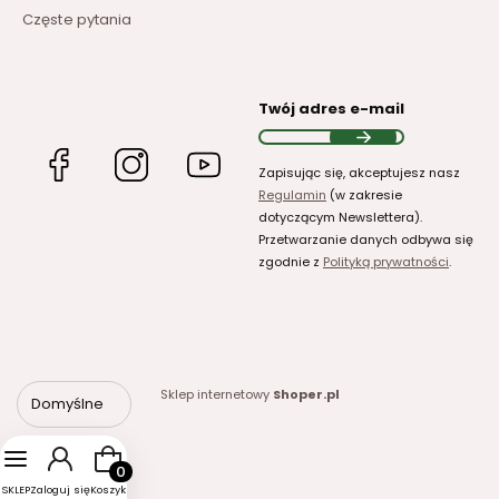
Częste pytania
Twój adres e-mail
(Otwiera
(Otwiera
(Otwiera
Zapisując się, akceptujesz nasz
się
się
się
Regulamin
(w zakresie
w
w
w
dotyczącym Newslettera).
nowej
nowej
nowej
Przetwarzanie danych odbywa się
karcie)
karcie)
karcie)
zgodnie z
Polityką prywatności
.
Sklep internetowy
Shoper.pl
Domyślne
Produkty w koszyku: 0. Zobacz szczegóły
SKLEP
Zaloguj się
Koszyk