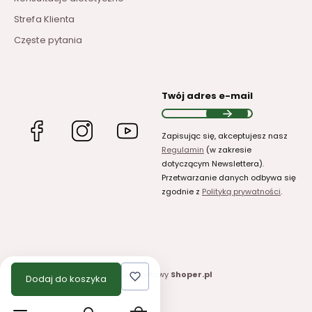
Strefa Klienta
Częste pytania
Twój adres e-mail
(Otwiera
(Otwiera
(Otwiera
Zapisując się, akceptujesz nasz
się
się
się
Regulamin
(w zakresie
w
w
w
dotyczącym Newslettera).
nowej
nowej
nowej
Przetwarzanie danych odbywa się
karcie)
karcie)
karcie)
zgodnie z
Polityką prywatności
.
Sklep internetowy
Shoper.pl
Dodaj do koszyka