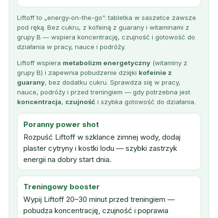
Liftoff to „energy-on-the-go”: tabletka w saszetce zawsze
pod ręką. Bez cukru, z kofeiną z guarany i witaminami z
grupy B — wspiera koncentrację, czujność i gotowość do
działania w pracy, nauce i podróży.
Liftoff wspiera
metabolizm energetyczny
(witaminy z
grupy B) i zapewnia pobudzenie dzięki
kofeinie z
guarany
, bez dodatku cukru. Sprawdza się w pracy,
nauce, podróży i przed treningiem — gdy potrzebna jest
koncentracja
,
czujność
i szybka gotowość do działania.
Poranny power shot
Rozpuść Liftoff w szklance zimnej wody, dodaj
plaster cytryny i kostki lodu — szybki zastrzyk
energii na dobry start dnia.
Treningowy booster
Wypij Liftoff 20–30 minut przed treningiem —
pobudza koncentrację, czujność i poprawia