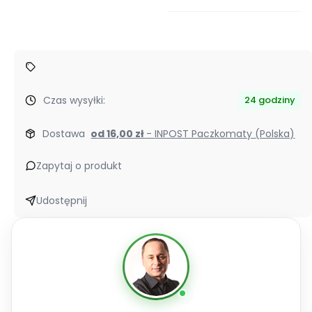
dla
produktu
Liftoff
Herbalife
Czas wysyłki:
24 godziny
Dostawa
od 16,00 zł
- INPOST Paczkomaty (Polska)
Zapytaj o produkt
Udostępnij