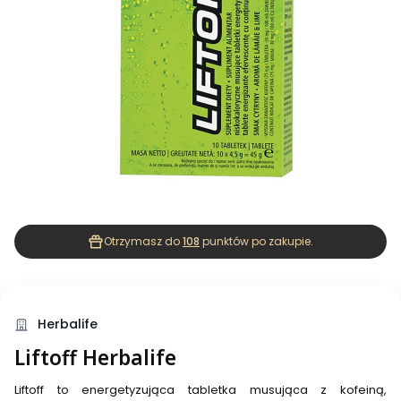
Otrzymasz do
108
punktów po zakupie.
Herbalife
Liftoff Herbalife
Liftoff to energetyzująca tabletka musująca z kofeiną,