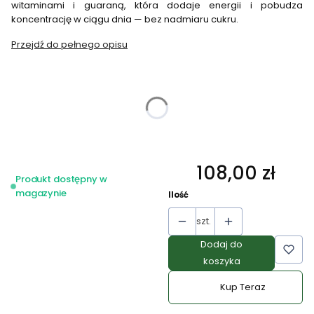
witaminami i guaraną, która dodaje energii i pobudza
koncentrację w ciągu dnia — bez nadmiaru cukru.
Przejdź do pełnego opisu
Wybierz wariant produktu:
Poszczególne warianty mogą różnić się ceną
*
wybierz smak
Wybierz
108,00 zł
Cena
Produkt dostępny w
magazynie
Ilość
szt.
Dodaj do
koszyka
Kup Teraz
Szybki
zakup