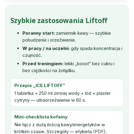
Szybkie zastosowania Liftoff
Poranny start:
zamiennik kawy — szybkie
pobudzenie i orzeźwienie.
W pracy / na uczelni:
gdy spada koncentracja i
czujność.
Przed treningiem:
lekki „boost” bez cukru i
bez ciężkości na żołądku.
Przepis „ICE LIFTOFF”
1 tabletka + 250 ml zimnej wody + lód + plaster
cytryny — ultraorzeźwienie w 60 s.
Mini-checklista kofeiny
Nie łącz z dużą ilością kawy/energetyków w
krótkim czasie. Szczegóły — etykieta (PDF).