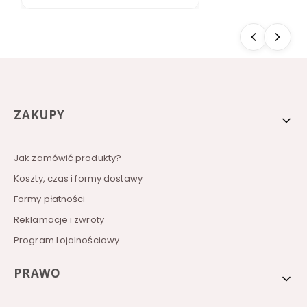
b
a
t
k
a
r
o
z
p
u
Linki w stopce
ZAKUPY
s
z
c
z
Jak zamówić produkty?
a
l
Koszty, czas i formy dostawy
n
Formy płatności
a
H
Reklamacje i zwroty
e
r
Program Lojalnościowy
b
a
l
PRAWO
i
f
e