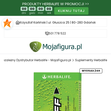
PRODUKTY HERBALIFE W PROMOCJI >>
00
:
00
:
00
:
00
KLIKNIJ TUTAJ
dni
godz
min
sek
Krzysztof Karliński | ul. Głuszca 25 | 80-283 Gdańsk
501 778 522
Niezależny Dystrybutor Herbalife - MojaFigura.pl
Suplementy Herbalife
WYSYŁKA 24H