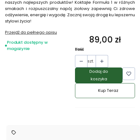
naszych najlepszych produktów! Koktajle Formuła 1 w różnych
smakach i rozpuszczalny napój ziołowy zapewnią Ci zdrowe
odżywienie, energię i wygodę. Zacznij swoją drogę ku lepszemu
stylowi życia!
Przejdź do pełnego opisu
89,00 zł
Cena
Produkt dostępny w
magazynie
Ilość
szt.
Dodaj do
koszyka
Kup Teraz
Szybki
zakup
dla
produktu
Zestaw
Testowy
Herbalife