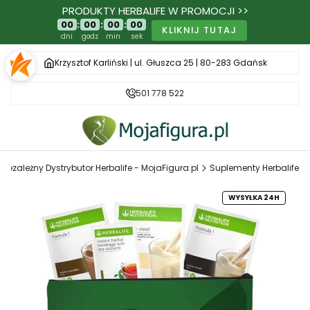
PRODUKTY HERBALIFE W PROMOCJI >>
00
:
00
:
00
:
00
KLIKNIJ TUTAJ
dni
godz
min
sek
Krzysztof Karliński | ul. Głuszca 25 | 80-283 Gdańsk
501 778 522
Niezależny Dystrybutor Herbalife - MojaFigura.pl
Suplementy Herbalife
WYSYŁKA 24H