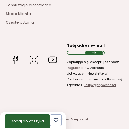
Konsultacje dietetyczne
Strefa Klienta
Częste pytania
Twój adres e-mail
(Otwiera
(Otwiera
(Otwiera
Zapisując się, akceptujesz nasz
się
się
się
Regulamin
(w zakresie
w
w
w
dotyczącym Newslettera).
nowej
nowej
nowej
Przetwarzanie danych odbywa się
karcie)
karcie)
karcie)
zgodnie z
Polityką prywatności
.
Sklep internetowy
Shoper.pl
Dodaj do koszyka