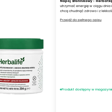
Napój Błonnikowy
i
Herbatkę
utrzymać energię w ciągu dnia 
chcą chudnąć zdrowo i z lekkoś
Przejdź do pełnego opisu
Wybierz wariant produktu:
Poszczególne warianty mogą ró
*
smak koktajlu
Wybierz
*
smak i pojemność herbatki
Wybierz
Produkt dostępny w magazyni