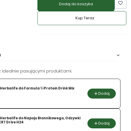
Dodaj do koszyka
Kup Teraz
Szybki
zakup
dla
produktu
Odchudzanie
a
z
poprawą
metabolizmu
 idealnie pasującymi produktami.
Herbalife do Formula 1 i Protein Drink Mix
Dodaj
a
 Herbalife do Napoju Błonnikowego, Odżywki
 CR7 Drive H24
Dodaj
a