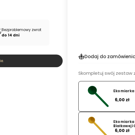
Bezproblemowy zwrot
do 14 dni
Dodaj do zamówieni
e.
Skompletuj swój zestaw z
Eko miarka 
Cen
6,00 zł
Eko miarka
Białkowej i
Cen
6,00 zł