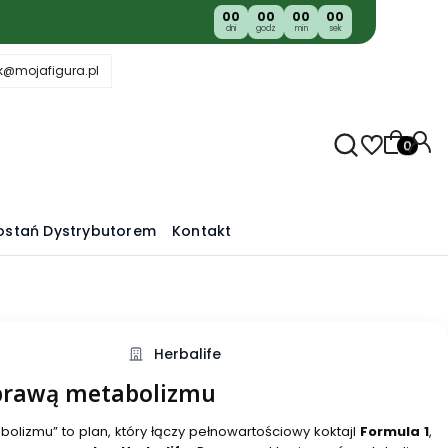
00
00
00
00
dni
godz
min
sek
k@mojafigura.pl
Produkty
ostań Dystrybutorem
Kontakt
Herbalife
prawą metabolizmu
lizmu” to plan, który łączy pełnowartościowy koktajl
Formula 1
,