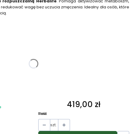
 rozpuszczalną Herbalife
. Pomaga aktywizować metabolizm,
i redukować wagę bez uczucia zmęczenia. Idealny dla osób, które
cią.
żnić się ceną
419,00 zł
Cena
e
Ilość
szt.