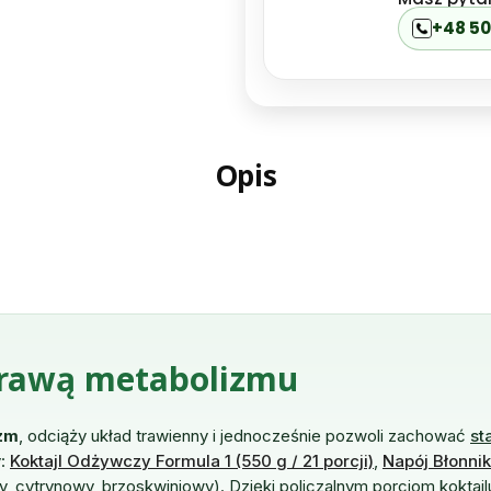
+48 50
Opis
prawą metabolizmu
izm
, odciąży układ trawienny i jednocześnie pozwoli zachować
st
y:
Koktajl Odżywczy Formula 1 (550 g / 21 porcji)
,
Napój Błonni
ny, cytrynowy, brzoskwiniowy). Dzięki policzalnym porcjom koktajlu