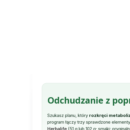
Odchudzanie z po
Szukasz planu, który
rozkręci metabol
program łączy trzy sprawdzone element
Herbalife
(51 g lub 102 g; smaki: oryginal