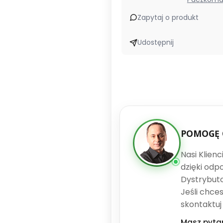
Zapytaj o produkt
Udostępnij
POMOGĘ 
Nasi Klien
dzięki odp
Dystrybuto
Jeśli chce
skontaktuj
Masz pyta