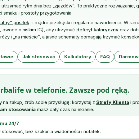
a utrzymać rytm dnia bez „zjazdów”. To praktyczne rozwiązanie, 
i smaku i prostoty przygotowania.
malny” posiłek
+ mądre przekąski i regularne nawodnienie. W rama
ne, owoce o niskim IG), aby utrzymać
deficyt kaloryczny
oraz dob
dróży i „na mieście”, a jasne schematy pomagają trzymać konsek
tawie
Jak stosować
Kalkulatory
FAQ
Darmowa
balife w telefonie. Zawsze pod ręką.
y na zakup, zrób sobie przysługę: korzystaj z
Strefy Klienta
i pr
am stosowania
masz cały czas na ekranie.
amu 24/7
y stosować, bez szukania wiadomości i notatek.