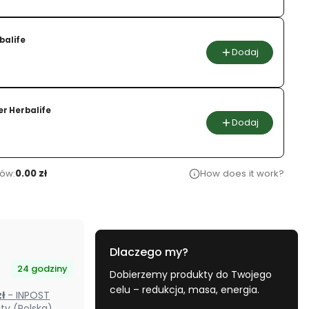
balife
Dodaj
na
r Herbalife
Dodaj
na
ów:
0.00 zł
How does it work?
Dlaczego my?
24 godziny
Dobierzemy produkty do Twojego
celu – redukcja, masa, energia.
 zł
- INPOST
Paczkomaty (Polska)