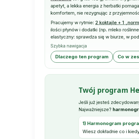
apetyt, a lekka energia z herbatki pomag
komfortem, nie rezygnując z przyjemnośc
Pracujemy w rytmie:
2 koktajle + 1 „nor
ilości płynów i dodatki (np. mleko roślin
elastyczny: sprawdza się w biurze, w po
Szybka nawigacja
Dlaczego ten program
Co w zes
Twój program Her
Jeśli już jesteś zdecydowan
Najważniejsze?
harmonogr
1) Harmonogram progr
Wiesz dokładnie co i kied