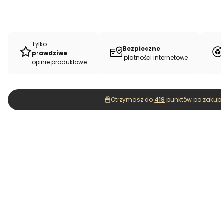
Tylko
Bezpieczne
prawdziwe
płatności internetowe
opinie produktowe
Otrzymasz do
419
punktów po zakupi