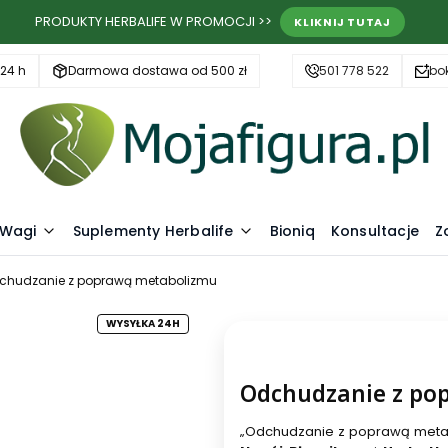
PRODUKTY HERBALIFE W PROMOCJI >>
KLIKNIJ TUTAJ
24 h
Darmowa dostawa od 500 zł
501 778 522
bo
 Wagi
Suplementy Herbalife
Bioniq
Konsultacje
Z
chudzanie z poprawą metabolizmu
WYSYŁKA 24H
Odchudzanie z po
„Odchudzanie z poprawą metabo