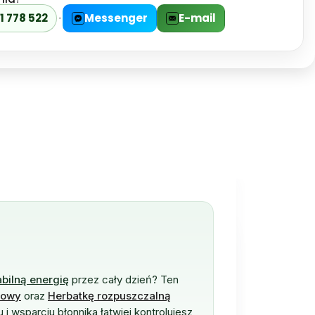
1 778 522
·
Messenger
E-mail
abilną energię
przez cały dzień? Ten
kowy
oraz
Herbatkę rozpuszczalną
 i wsparciu błonnika łatwiej kontrolujesz